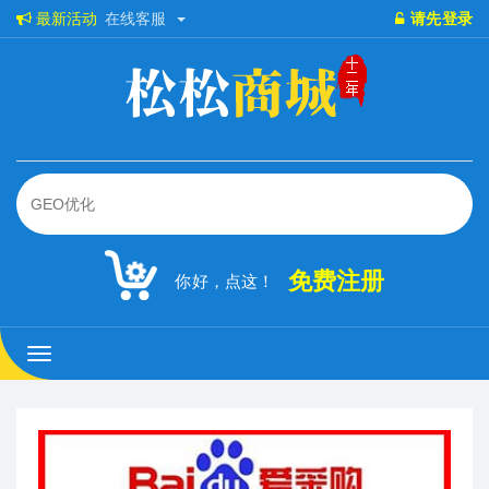
最新活动
在线客服
请先登录
免费注册
你好，点这！
松
松
商
城