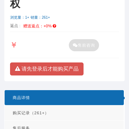
权
浏览量：1+ 销量：261+
返点 :
赠送返点：+0%
￥
售前咨询
请先登录后才能购买产品
商品详情
购买记录（261+）
售后服务