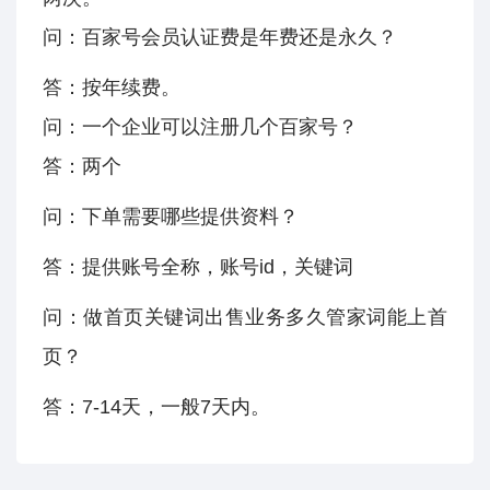
问：百家号会员认证费是年费还是永久？
答：按年续费。
问：一个企业可以注册几个百家号？
答：两个
问：下单需要哪些提供资料？
答：提供账号全称，账号id，关键词
问：做首页关键词出售业务多久管家词能上首
页？
答：7-14天，一般7天内。