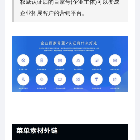
权威认证后的百家号(企业主体)可以变成
企业拓展客户的营销平台。