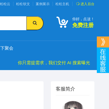
松松云
松松软文
案例展示
松松主机
进入
后台
你好，点这！
免费注册
线下聚会
你只需提需求，我们交付 AI 搜索曝光
客服简介