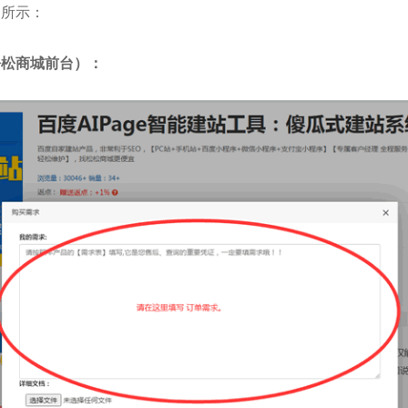
图所示：
松松商城前台）：