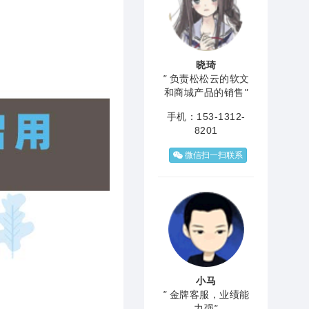
晓琦
"
负责松松云的软文
和商城产品的销售
"
手机：153-1312-
8201
微信扫一扫联系
小马
"
金牌客服，业绩能
力强
"