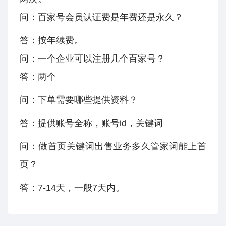
问：百家号会员认证费是年费还是永久？
答：按年续费。
问：一个企业可以注册几个百家号？
答：两个
问：下单需要哪些提供资料？
答：提供账号全称，账号id，关键词
问：做首页关键词出售业务多久管家词能上首
页？
答：7-14天，一般7天内。