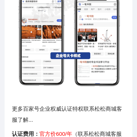
更多百家号企业权威认证特权联系松松商城客
服了解...
认证费用：
官方价600/年
（联系松松商城客服