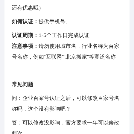
还有优惠哦）
如何认证：
提供手机号。
认证周期：
1-5个工作日完成认证
注意事项：
请勿使用城市名，行业名称为百家
号名称，例如“互联网”“北京搬家”等宽泛名称
常见问题
问：企业百家号认证之后，可以修改百家号名
称吗，这个没有影响吧？
答：可以修改没影响，官方要求一年可以修改
两次。