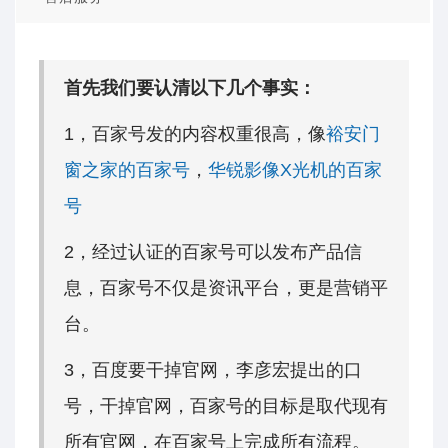
首先我们要认清以下几个事实：
1，百家号发的内容权重很高，像
裕安门
窗之家的百家号
，
华锐影像X光机的百家
号
2，经过认证的百家号可以发布产品信
息，百家号不仅是资讯平台，更是营销平
台。
3，百度要干掉官网，李彦宏提出的口
号，干掉官网，百家号的目标是取代现有
所有官网，在百家号上完成所有流程。