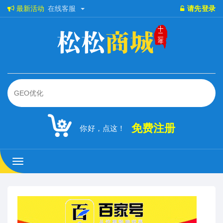
最新活动
在线客服
请先登录
免费注册
你好，点这！
松
松
商
城