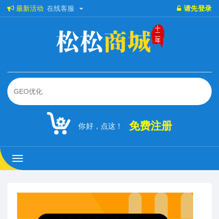
最新活动
在线客服
请先登录
免费注册
你好，点这！
松
松
商
城