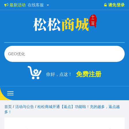
最新活动
在线客服
请先登录
免费注册
你好，点这！
松
松
商
首页
/
活动与公告
/
松松商城开通【返点】功能啦！充的越多，返点越
城
多！