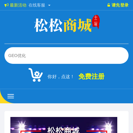
最新活动
在线客服
请先登录
免费注册
你好，点这！
松
松
商
城