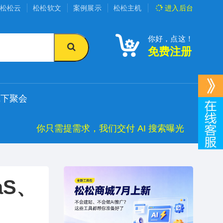
松松云
松松软文
案例展示
松松主机
进入
后台
你好，点这！
免费注册
线下聚会
你只需提需求，我们交付 AI 搜索曝光
S、