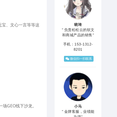
、元宝、文心一言等等这
晓琦
"
负责松松云的软文
和商城产品的销售
"
手机：153-1312-
8201
微信扫一扫联系
一场GEO线下沙龙。
小马
"
金牌客服，业绩能
力强
"