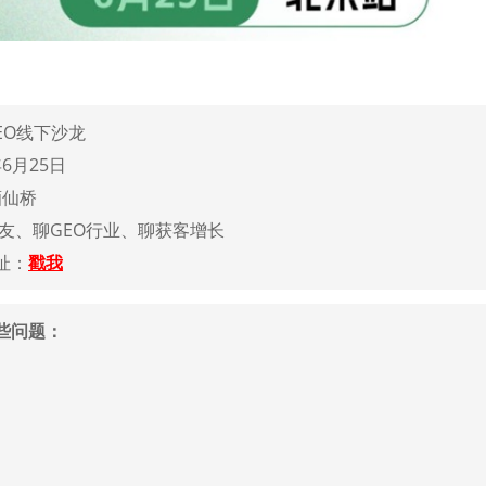
EO线下沙龙
年6月25日
酒仙桥
友、聊GEO行业、聊获客增长
址：
戳我
些问题：