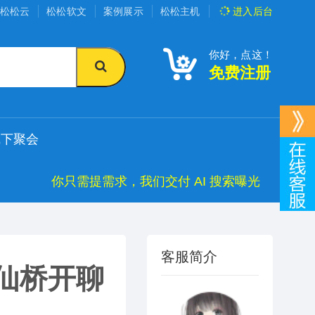
松松云
松松软文
案例展示
松松主机
进入
后台
你好，点这！
免费注册
线下聚会
你只需提需求，我们交付 AI 搜索曝光
客服简介
酒仙桥开聊