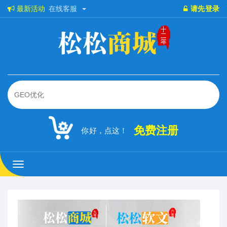
最新活动
在线客服
请先登录
免费注册
你好，点这！
松
松
商
城