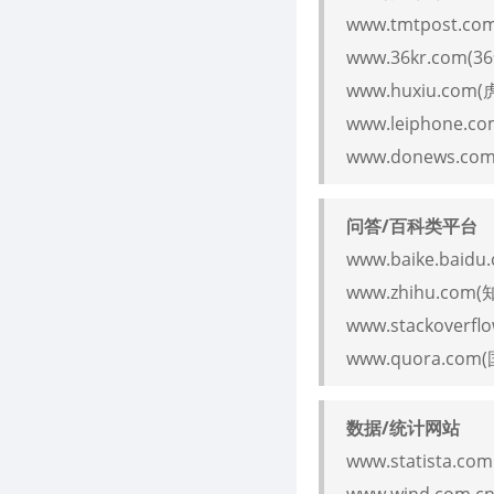
www.tmtpost.c
www.36kr.com(3
www.huxiu.com
www.leiphone.c
www.donews.com
问答/百科类平台
www.baike.baid
www.zhihu.com(
www.stackoverf
www.quora.co
数据/统计网站
www.statista.com
www.wind.com.