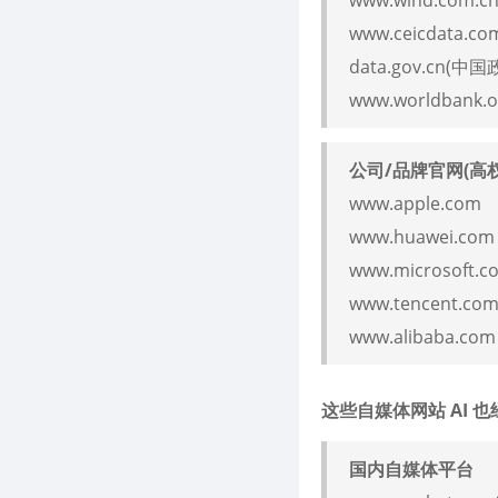
www.ceicdata.co
data.gov.cn
www.worldbank
公司/品牌官网(高
www.apple.com
www.huawei.com
www.microsoft.c
www.tencent.co
www.alibaba.com
这些自媒体网站 AI 
国内自媒体平台