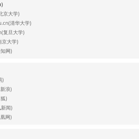
)
n(北京大学)
du.cn(清华大学)
.cn(复旦大学)
n(南京大学)
中国知网)
易)
n(新浪)
搜狐)
讯新闻)
凤凰网)