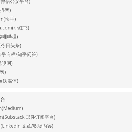
om(微信公众平台)
(抖音)
om(快手)
hu.com(小红书)
m(哔哩哔哩)
om(今日头条)
m(知乎专栏/知乎问答)
(虎嗅网)
6氪)
om(钛媒体)
平台
m(Medium)
com(Substack 邮件订阅平台)
om(LinkedIn 文章/职场内容)