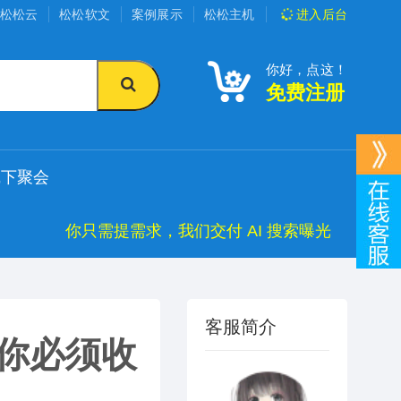
松松云
松松软文
案例展示
松松主机
进入
后台
你好，点这！
免费注册
线下聚会
你只需提需求，我们交付 AI 搜索曝光
客服简介
”你必须收