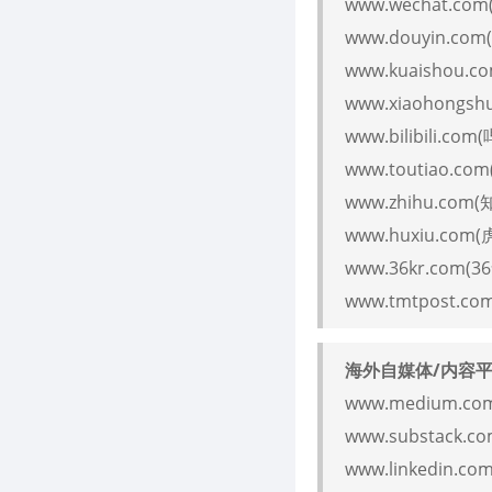
www.wechat.c
www.douyin.com
www.kuaishou.c
www.xiaohongs
www.bilibili.co
www.toutiao.c
www.zhihu.co
www.huxiu.com
www.36kr.com(3
www.tmtpost.c
海外自媒体/内容
www.medium.co
www.substack.
www.linkedin.c