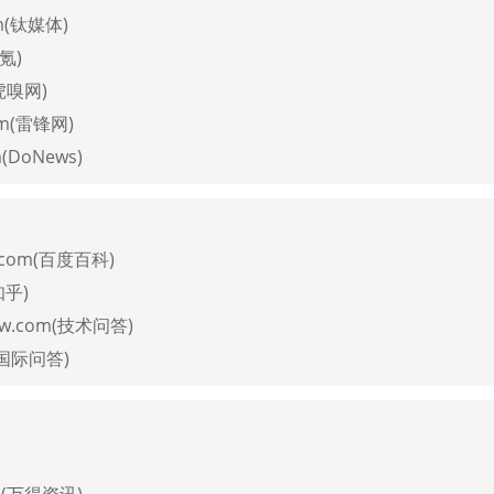
om(钛媒体)
6氪)
(虎嗅网)
om(雷锋网)
(DoNews)
u.com(百度百科)
知乎)
low.com(技术问答)
m(国际问答)
cn(万得资讯)