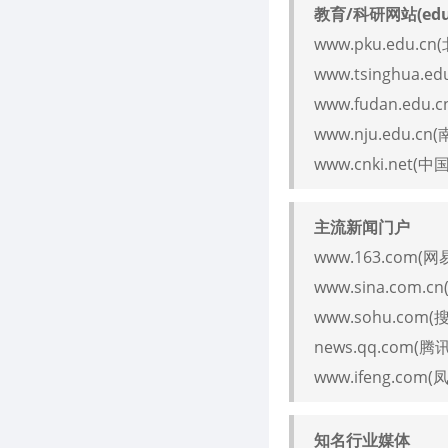
教育/科研网站(edu
www.pku.edu.c
www.tsinghua.e
www.fudan.edu
www.nju.edu.c
www.cnki.net(
主流新闻门户
www.163.com(网
www.sina.com.c
www.sohu.com(
news.qq.com(腾
www.ifeng.com(
知名行业媒体