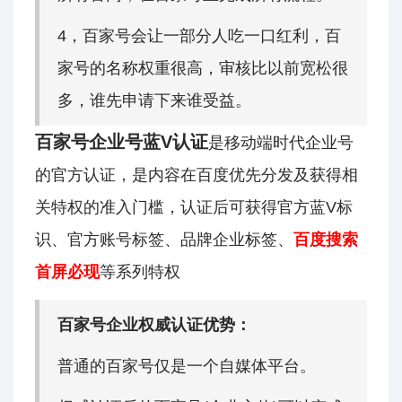
4，百家号会让一部分人吃一口红利，百
家号的名称权重很高，审核比以前宽松很
多，谁先申请下来谁受益。
百家号企业号蓝V认证
是移动端时代企业号
的官方认证，是内容在百度优先分发及获得相
关特权的准入门槛，认证后可获得官方蓝V标
识、官方账号标签、品牌企业标签、
百度搜索
首屏必现
等系列特权
百家号企业权威认证优势：
普通的百家号仅是一个自媒体平台。