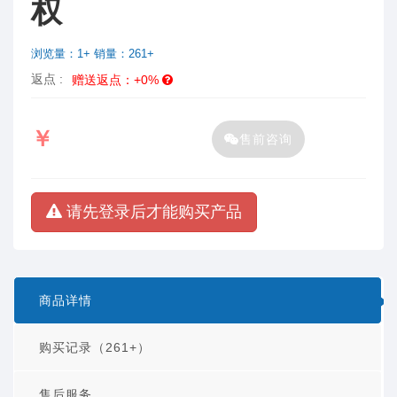
权
浏览量：1+ 销量：261+
返点 :
赠送返点：+0%
￥
售前咨询
请先登录后才能购买产品
商品详情
购买记录（261+）
售后服务