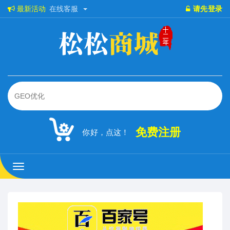
最新活动
在线客服
请先登录
免费注册
你好，点这！
松
松
商
城