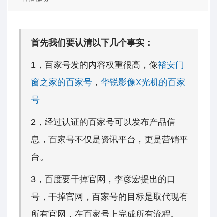
首先我们要认清以下几个事实：
1，百家号发的内容权重很高，像
裕安门
窗之家的百家号
，
华锐影像X光机的百家
号
2，经过认证的百家号可以发布产品信
息，百家号不仅是资讯平台，更是营销平
台。
3，百度要干掉官网，李彦宏提出的口
号，干掉官网，百家号的目标是取代现有
所有官网，在百家号上完成所有流程。