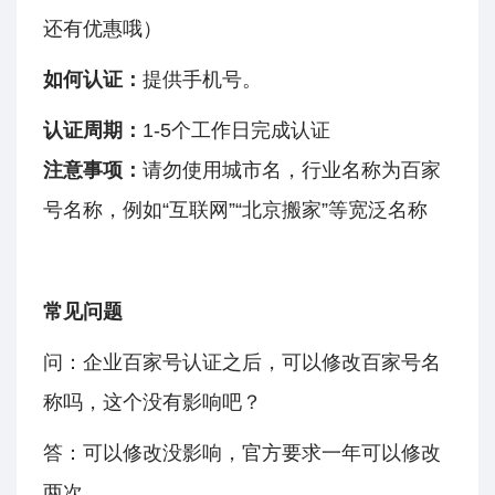
还有优惠哦）
如何认证：
提供手机号。
认证周期：
1-5个工作日完成认证
注意事项：
请勿使用城市名，行业名称为百家
号名称，例如“互联网”“北京搬家”等宽泛名称
常见问题
问：企业百家号认证之后，可以修改百家号名
称吗，这个没有影响吧？
答：可以修改没影响，官方要求一年可以修改
两次。