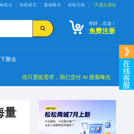
松松云
松松软文
案例展示
松松主机
进入
后台
你好，点这！
免费注册
线下聚会
你只需提需求，我们交付 AI 搜索曝光
海量