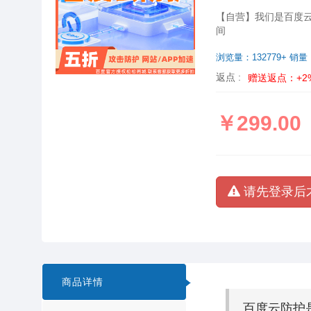
【自营】我们是百度
间
浏览量：132779+ 销量
返点 :
赠送返点：+2
￥299.00
请先登录后
商品详情
百度云防护