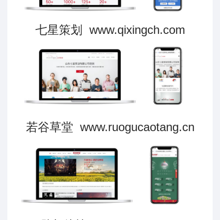
七星策划 www.qixingch.com
若谷草堂 www.ruogucaotang.cn