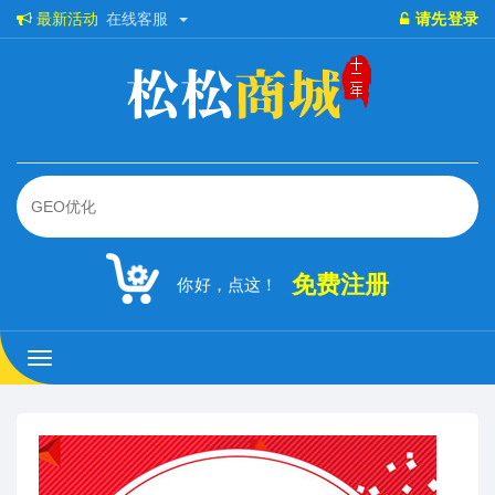
最新活动
在线客服
请先登录
免费注册
你好，点这！
松
松
商
城