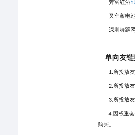
奔富红酒
h
叉车蓄电
深圳舞蹈
单向友链
1.所投放友情
2.所投放友情
3.所投放友情
4.因权重会
购买。