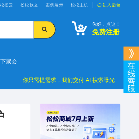
松松云
松松软文
案例展示
松松主机
进入
后台
你好，点这！
免费注册
线下聚会
你只需提需求，我们交付 AI 搜索曝光
护
）