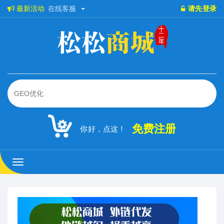
最新活动
在线客服
请先登录
免费注册
你好，点这！
松
松
商
城