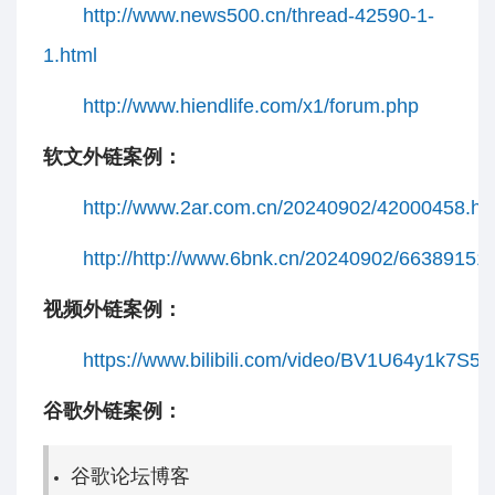
http://www.news500.cn/thread-42590-1-
1.html
http://www.hiendlife.com/x1/forum.php
软文外链案例：
http://www.2ar.com.cn/20240902/42000458.ht
http://http://www.6bnk.cn/20240902/66389151.
视频外链案例：
https://www.bilibili.com/video/BV1U64y1k7S5
谷歌外链案例：
谷歌论坛博客